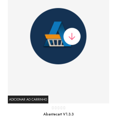
ADICIONAR AO CARRINHO
AD
Abantecart V1.3.3