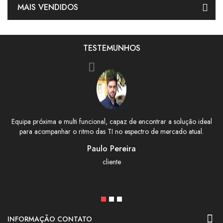
MAIS VENDIDOS
TESTEMUNHOS
al
Super profissional e de qualidade e confiança.. Aconselho
Ex
João Oliveira
E
cliente
INFORMAÇÃO CONTATO