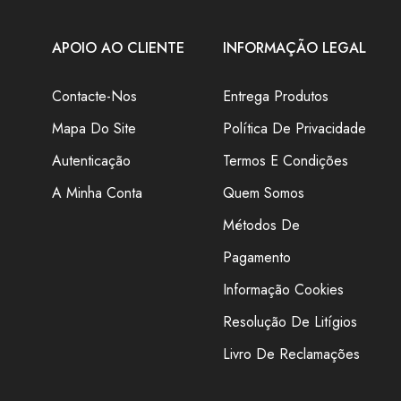
APOIO AO CLIENTE
INFORMAÇÃO LEGAL
Contacte-Nos
Entrega Produtos
Mapa Do Site
Política De Privacidade
Autenticação
Termos E Condições
A Minha Conta
Quem Somos
omos clientes há mais de um ano e estamos muito
eitos. Excelente relação preço-qualidade, rapidez e
Métodos De
ividade. Continuamos a crescer dia após dia, muito
Pagamento
ue confiamos no pontoderede. Excelente equipa!
omendamos vivamente! Obrigada pontoderede.
Informação Cookies
Resolução De Litígios
Vera Abreu
cliente
Livro De Reclamações