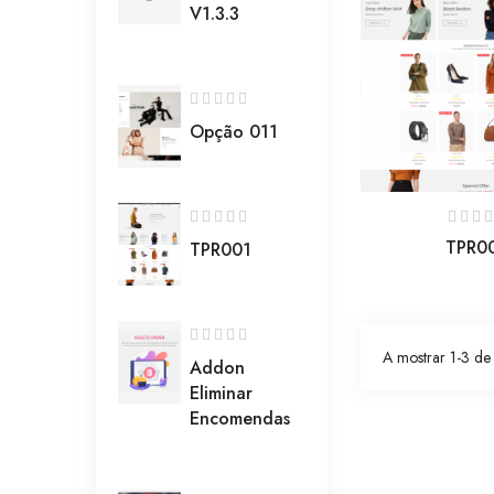
V1.3.3
Opção 011
TPR0
TPR001
A mostrar 1-3 de 
Addon
Eliminar
Encomendas