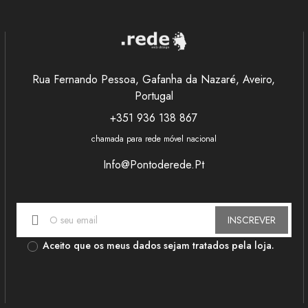
Rua Fernando Pessoa, Gafanha da Nazaré, Aveiro,
Portugal
+351 936 138 867
chamada para rede móvel nacional
Super profissional e de qualidade e confiança.. Aconselho
Já s
Info@pontoderede.pt
satisf
João Oliveira
criat
porq
cliente
Rec
INSCREVER
Aceito que os meus dados sejam tratados pela loja.