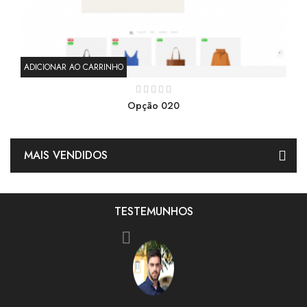
ADICIONAR AO CARRINHO
AD
Opção 020
MAIS VENDIDOS
TESTEMUNHOS