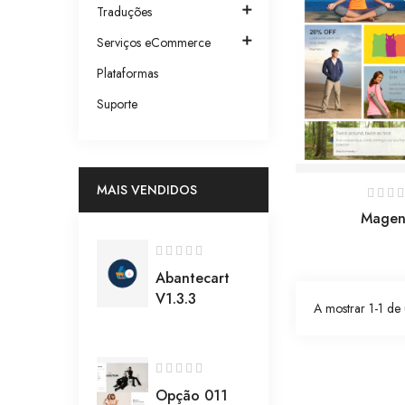

Traduções

Serviços eCommerce
Plataformas
Suporte
MAIS VENDIDOS
Magen
Abantecart
V1.3.3
A mostrar 1-1 de 
Opção 011