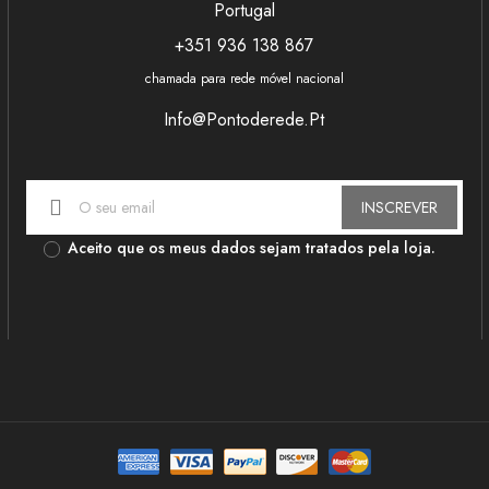
Portugal
+351 936 138 867
chamada para rede móvel nacional
Super profissional e de qualidade e confiança.. Aconselho
Já s
Info@pontoderede.pt
satisf
João Oliveira
criat
porq
cliente
Rec
INSCREVER
Aceito que os meus dados sejam tratados pela loja.